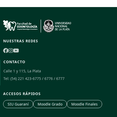
NUESTRAS REDES
CONTACTO
Calle 1 y 115, La Plata
Folpy
🦷
Tel: (54) 221 423-6775 / 6776 / 6777
En línea
ACCESOS RÁPIDOS
SIU Guaraní
Moodle Grado
Moodle Finales