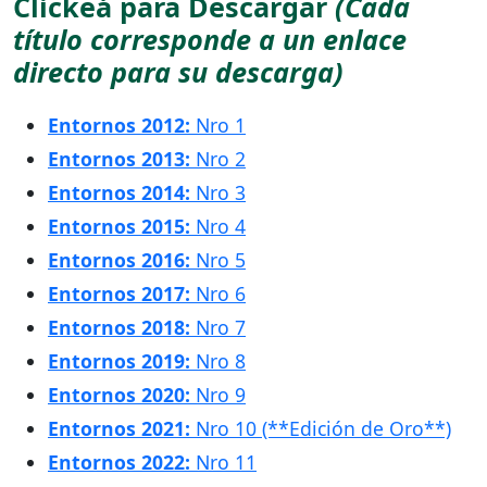
Clickeá para Descargar
(Cada
título corresponde a un enlace
directo para su descarga)
Entornos 2012:
Nro 1
Entornos 2013:
Nro 2
Entornos 2014:
Nro 3
Entornos 2015:
Nro 4
Entornos 2016:
Nro 5
Entornos 2017:
Nro 6
Entornos 2018:
Nro 7
Entornos 2019:
Nro 8
Entornos 2020:
Nro 9
Entornos 2021:
Nro 10 (**Edición de Oro**)
Entornos 2022:
Nro 11