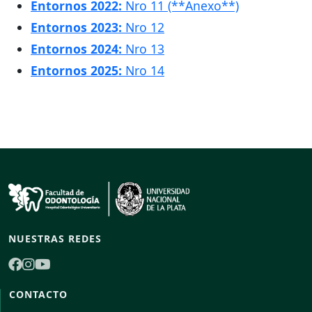
Entornos 2022:
Nro 11 (**Anexo**)
Entornos 2023:
Nro 12
Entornos 2024:
Nro 13
Entornos 2025:
Nro 14
NUESTRAS REDES
CONTACTO