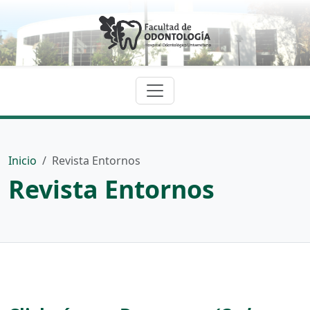
Inicio
Revista Entornos
Revista Entornos