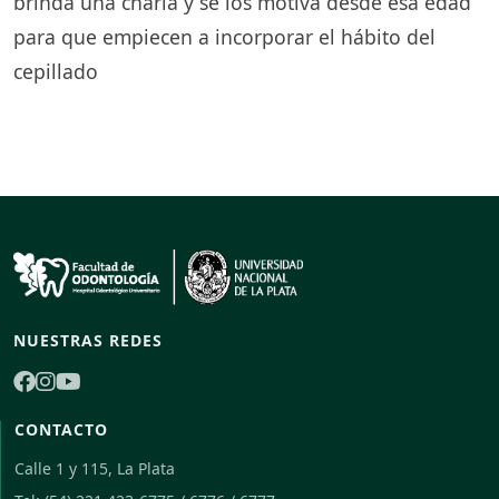
brinda una charla y se los motiva desde esa edad
para que empiecen a incorporar el hábito del
cepillado
NUESTRAS REDES
CONTACTO
Calle 1 y 115, La Plata
Folpy
🦷