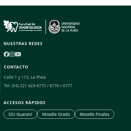
NUESTRAS REDES
CONTACTO
Calle 1 y 115, La Plata
Folpy
🦷
Tel: (54) 221 423-6775 / 6776 / 6777
En línea
ACCESOS RÁPIDOS
SIU Guaraní
Moodle Grado
Moodle Finales