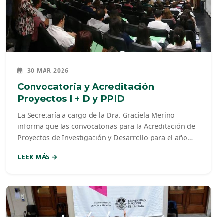
30 MAR 2026
Convocatoria y Acreditación
Proyectos I + D y PPID
La Secretaría a cargo de la Dra. Graciela Merino
informa que las convocatorias para la Acreditación de
Proyectos de Investigación y Desarrollo para el año
2019 (Proyectos I+D 2019) y para la Acreditación de
LEER MÁS →
Proyectos Promocionales de Investigación y