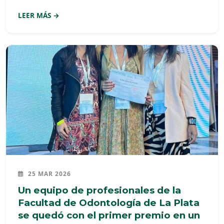
de la Unidad Académica, próxima a donde funcionarán
LEER MÁS →
las nuevas Clínicas de Posgrado.
25 MAR 2026
Un equipo de profesionales de la
Facultad de Odontología de La Plata
se quedó con el primer premio en un