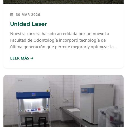
30 MAR 2026
Unidad Laser
Nuestra carrera ha sido acreditada por un nuevoLa
Facultad de Odontología incorporó tecnología de
última generación que permite mejorar y optimizar la
atención a los más de mil pacientes diarios que se
LEER MÁS →
atienden en forma gratuita en las clínicas y el