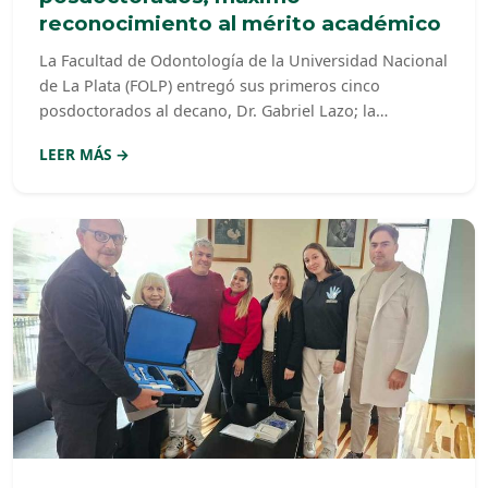
reconocimiento al mérito académico
La Facultad de Odontología de la Universidad Nacional
de La Plata (FOLP) entregó sus primeros cinco
posdoctorados al decano, Dr. Gabriel Lazo; la
vicedecana, Dra. Mercedes Medina; el Secretario de
LEER MÁS →
Extensión y Planificación Universitaria, Dr. Sergio L