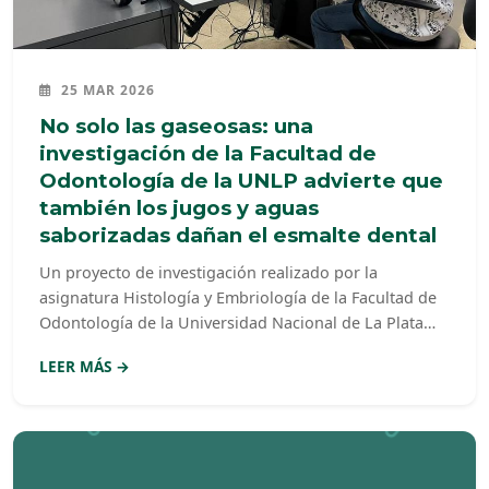
25 MAR 2026
No solo las gaseosas: una
investigación de la Facultad de
Odontología de la UNLP advierte que
también los jugos y aguas
saborizadas dañan el esmalte dental
Un proyecto de investigación realizado por la
asignatura Histología y Embriología de la Facultad de
Odontología de la Universidad Nacional de La Plata
(FOLP), dirigido por el decano, Dr. Gabriel Lazo,
LEER MÁS →
detectó cómo las bebidas comerciales sin alcohol