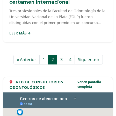
certamen internacional
Tres profesionales de la Facultad de Odontología de la
Universidad Nacional de La Plata (FOLP) fueron
distinguidas con el primer premio en un concurso
celebrado en el marco del Tercer Congreso
LEER MÁS →
Internacional de Odontología Termas de Río Hondo
2025.
« Anterior
1
2
3
4
Siguiente »
RED DE CONSULTORIOS
Ver en pantalla
completa
ODONTOLÓGICOS