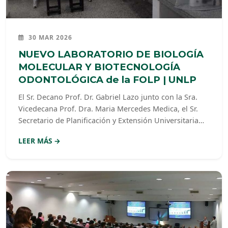
30 MAR 2026
NUEVO LABORATORIO DE BIOLOGÍA
MOLECULAR Y BIOTECNOLOGÍA
ODONTOLÓGICA de la FOLP | UNLP
El Sr. Decano Prof. Dr. Gabriel Lazo junto con la Sra.
Vicedecana Prof. Dra. Maria Mercedes Medica, el Sr.
Secretario de Planificación y Extensión Universitaria
Prof. Dr. Sergio Lazo, personal de mantenimiento,
LEER MÁS →
docentes y alumnos, participaron hoy de